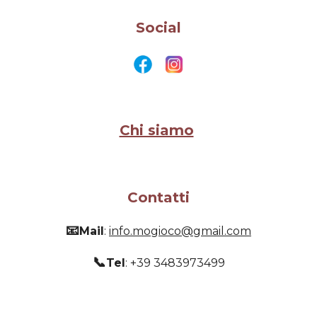
Social
Chi siamo
Contatti
📧
Mail
:
info.mogioco@gmail.com
📞
Tel
: +39 3483973499