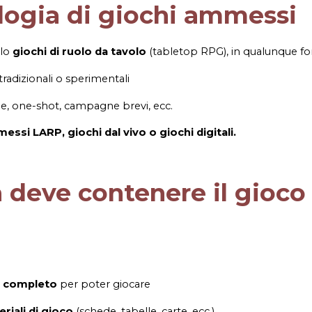
ologia di giochi ammessi
olo
giochi di ruolo da tavolo
(tabletop RPG), in qualunque f
 tradizionali o sperimentali
e, one-shot, campagne brevi, ecc.
si LARP, giochi dal vivo o giochi digitali.
 deve contenere il gioco
 completo
per poter giocare
riali di gioco
(schede, tabelle, carte, ecc.)