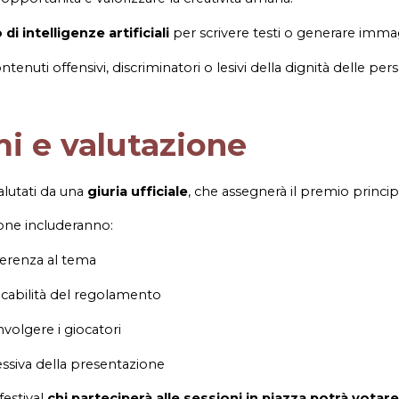
 di intelligenze artificiali
per scrivere testi o generare immag
ntenuti offensivi, discriminatori o lesivi della dignità delle per
i e valutazione
alutati da una
giuria ufficiale
, che assegnerà il premio princip
zione includeranno:
derenza al tema
ocabilità del regolamento
nvolgere i giocatori
ssiva della presentazione
 festival
chi parteciperà alle sessioni in piazza potrà votare