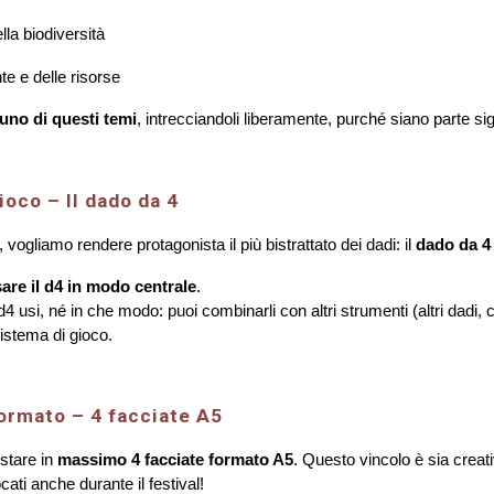
la biodiversità
te e delle risorse
 uno di questi temi
, intrecciandoli liberamente, purché siano parte sig
ioco – Il dado da 4
 vogliamo rendere protagonista il più bistrattato dei dadi: il
dado da 4 
are il d4 in modo centrale
.
4 usi, né in che modo: puoi combinarli con altri strumenti (altri dadi, 
istema di gioco.
formato – 4 facciate A5
 stare in
massimo 4 facciate formato A5
.
Questo vincolo è sia creativ
ocati anche durante il festival!