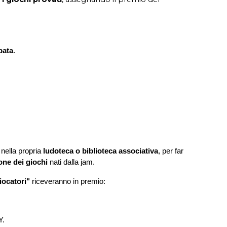
pata
.
 nella propria
ludoteca o biblioteca associativa
, per far
one dei giochi
nati dalla jam.
iocatori"
riceveranno in premio:
Y.