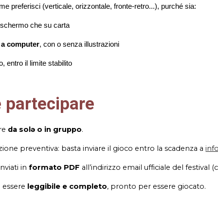
 preferisci (verticale, orizzontale, fronte-retro...), purché sia:
a schermo che su carta
 a computer
, con o senza illustrazioni
 entro il limite stabilito
e partecipare
are
da solə o in gruppo
.
zione preventiva: basta inviare il gioco entro la scadenza a
in
nviati in
formato PDF
all’indirizzo email ufficiale del festiva
e essere
leggibile e completo
, pronto per essere giocato.