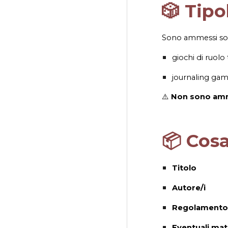
🎲 Tip
Sono ammessi s
giochi di ruolo
journaling gam
⚠️
Non sono ammes
📦 Cosa
Titolo
Autore/i
Regolamento
Eventuali mate