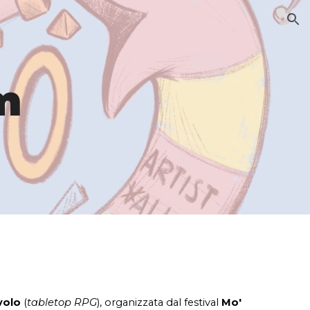
ion
m
volo
(
tabletop RPG
), organizzata dal festival
Mo'