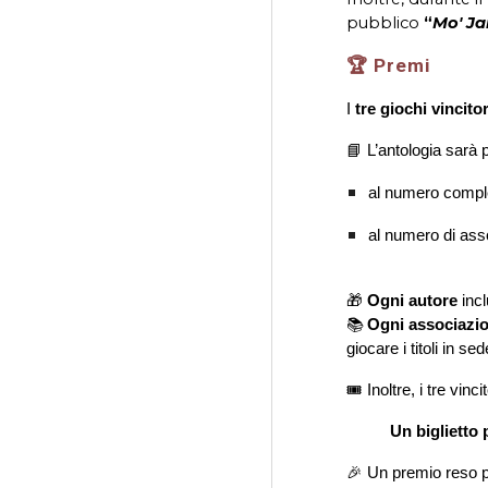
p
ubblico
“
Mo' Ja
🏆 Premi
I
tre giochi vincitor
📘 L’antologia sarà 
al numero comple
al numero di ass
🎁
Ogni autore
incl
📚
Ogni associazion
giocare i titoli in s
🎟️ Inoltre, i tre vinc
Un biglietto
🎉 Un premio reso p