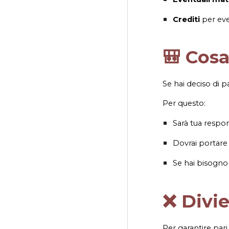
Crediti
per eve
🎒 Cosa
Se hai deciso di p
Per questo:
Sarà tua respo
Dovrai portar
Se hai bisogno 
❌ Divie
Per garantire pari