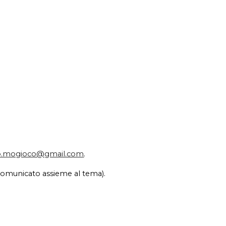
fo.mogioco@gmail.com
.
l (comunicato assieme al tema).