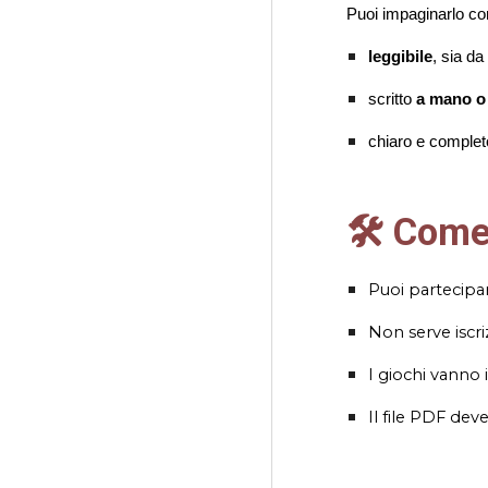
Puoi impaginarlo come
leggibile
, sia d
scritto
a mano o
chiaro e completo,
🛠️ Com
Puoi partecip
Non serve iscri
I giochi vanno i
Il file PDF dev