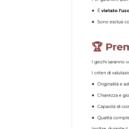
È
vietato l’uso
Sono esclusi co
🏆 Prem
I giochi saranno v
I criteri di valuta
Originalità e a
Chiarezza e gi
Capacità di coi
Qualità comple
Inoltre, durante il