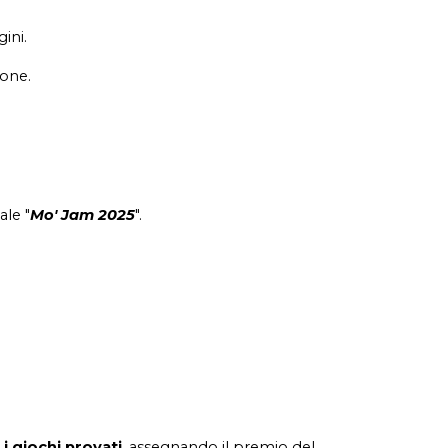
ini.
sone.
ale "
Mo' Jam 2025
".
 i giochi provati
, assegnando il
p
remio del