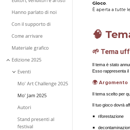
Editori, venditori e artisti
Gioco
.
È aperta a
tutte
le
Hanno parlato di noi
Con il supporto di
🧠 Tem
Come arrivare
Materiale grafico
🌱 Tema uff
Edizione 2025
Il tema è stato annu
Eventi
Esso rappresenta i
🌍 Argomento
Mo' Art Challenge 2025
Il tema scelto per 
Mo' Jam 2025
Il tuo gioco dovrà a
Autori
riforestazione
Stand presenti al
festival
decontaminazio