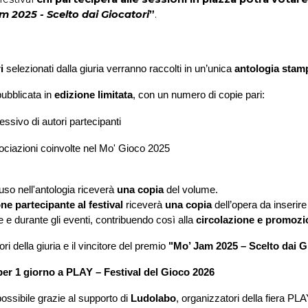
m 2025 -
Scelto dai Giocatori
”
.
i
selezionati dalla giuria verranno raccolti in un’unica
antologia stam
pubblicata in
edizione limitata
, con un numero di copie pari:
ssivo di autori partecipanti
ociazioni coinvolte nel Mo' Gioco 2025
uso nell'antologia riceverà
una copia
del volume.
e partecipante al festival
riceverà
una copia
dell’opera da inserire
ede e durante gli eventi, contribuendo così alla
circolazione e promozi
itori della giuria e il vincitore del premio
"Mo’ Jam 2025 – Scelto dai G
 per 1 giorno a PLAY – Festival del Gioco 2026
ossibile grazie al supporto di
Ludolabo
, organizzatori della fiera PLA