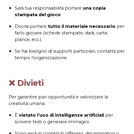
Sarà tua responsabilità portare
una copia
stampata del gioco
.
Dovrai portare
tutto il materiale necessario
per
farlo giocare (schede stampate, dadi, carte,
plance, ecc.).
Se hai bisogno di supporti particolari, contatta per
tempo l’organizzazione.
❌ Divieti
Per garantire pari opportunità e valorizzare la
creatività umana:
È
vietato l’uso di intelligenze artificiali
per
scrivere testi o generare immagini.
Sono esclusi contenuti offensivi, discriminatori o