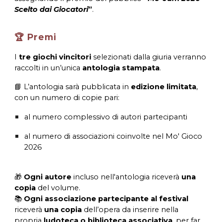
Scelto dai Giocatori
”
.
🏆 Premi
I
tre giochi vincitori
selezionati dalla giuria verranno
raccolti in un’unica
antologia stampata
.
📘 L’antologia sarà pubblicata in
edizione limitata
,
con un numero di copie pari:
al numero complessivo di autori partecipanti
al numero di associazioni coinvolte nel Mo' Gioco
202
6
🎁
Ogni autore
incluso nell'antologia riceverà
una
copia
del volume.
📚
Ogni associazione partecipante al festival
riceverà
una copia
dell’opera da inserire nella
propria
ludoteca o biblioteca associativa
, per far