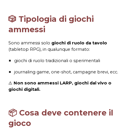
🎲 Tipologia di giochi
ammessi
Sono ammessi solo
giochi di ruolo da tavolo
(tabletop RPG), in qualunque formato:
giochi di ruolo tradizionali o sperimentali
journaling game, one-shot, campagne brevi, ecc.
⚠️
Non sono ammessi LARP, giochi dal vivo o
giochi digitali.
📦 Cosa deve contenere il
gioco