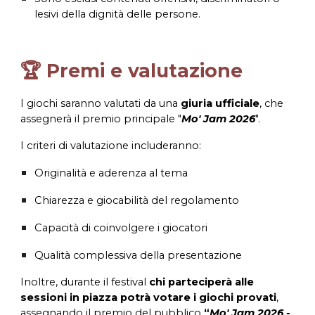
lesivi della dignità delle persone.
🏆 Premi e valutazione
I giochi saranno valutati da una
giuria ufficiale
, che
assegnerà il premio principale "
Mo' Jam 202
6
".
I criteri di valutazione includeranno:
Originalità e aderenza al tema
Chiarezza e giocabilità del regolamento
Capacità di coinvolgere i giocatori
Qualità complessiva della presentazione
Inoltre, durante il festival
chi parteciperà alle
sessioni in piazza potrà votare i giochi provati
,
assegnando il p
remio del pubblico
“
Mo' Jam 202
6
-