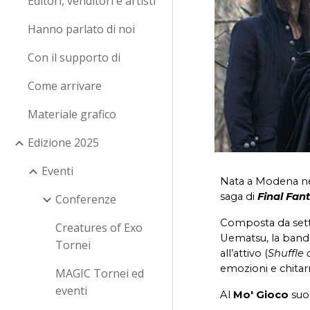
Editori, venditori e artisti
Hanno parlato di noi
Con il supporto di
Come arrivare
Materiale grafico
Edizione 2025
Eventi
Nata a Modena ne
saga di
Final Fan
Conferenze
Composta da sett
Creatures of Exo
Uematsu, la band 
Tornei
all’attivo (
Shuffle 
emozioni e chitarr
MAGIC Tornei ed
eventi
Al
Mo' Gioco
suon