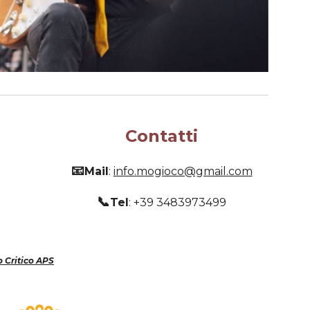
Contatti
📧
Mail
:
info.mogioco@gmail.com
📞
Tel
: +39 3483973499
 Critico APS