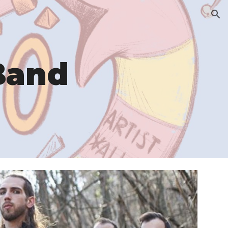
ion
Band