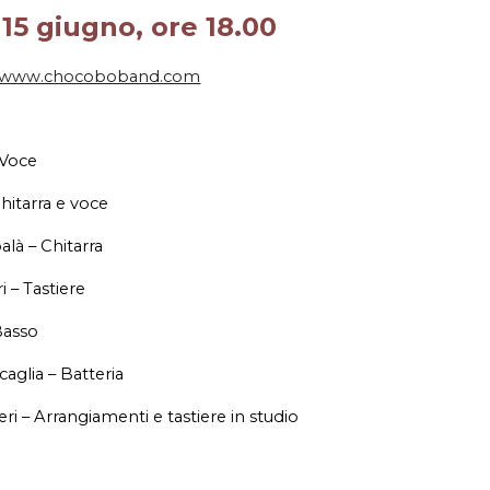
15 giugno, ore 18.00
www.chocoboband.com
 Voce
Chitarra e voce
là – Chitarra
 – Tastiere
Basso
aglia – Batteria
ri – Arrangiamenti e tastiere in studio