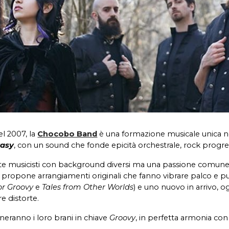
l 2007, la
Chocobo Band
è una formazione musicale unica ne
tasy
, con un sound che fonde epicità orchestrale, rock progre
e musicisti con background diversi ma una passione comune 
propone arrangiamenti originali che fanno vibrare palco e pub
or Groovy
e
Tales from Other Worlds
) e uno nuovo in arrivo, o
e distorte.
eranno i loro brani in chiave
Groovy
, in perfetta armonia con 