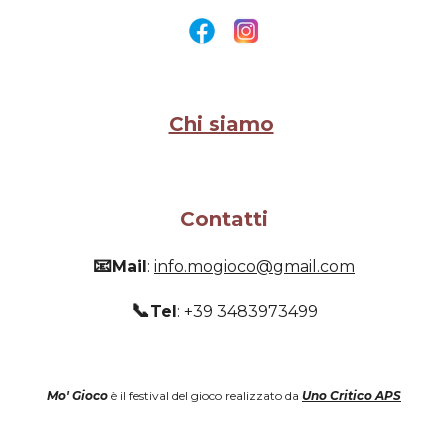
Chi siamo
Contatti
📧
Mail
:
info.mogioco@gmail.com
📞
Tel
: +39 3483973499
Mo' Gioco
è il festival del gioco realizzato da
Uno Critico APS